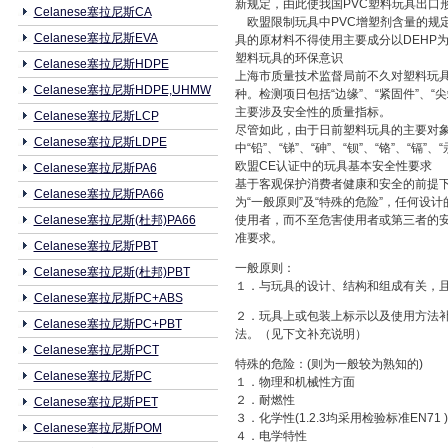
新规定，由此使我国PVC塑料玩具出口
Celanese塞拉尼斯CA
欧盟限制玩具中PVC增塑剂含量的规定
Celanese塞拉尼斯EVA
具的原材料不得使用主要成分以DEHP为
塑料玩具的环保意识
Celanese塞拉尼斯HDPE
上海市质量技术监督局前不久对塑料玩具
Celanese塞拉尼斯HDPE,UHMW
种。检测项日包括“边缘”、“紧固件”、“尖
主要涉及安全性的质量指标。
Celanese塞拉尼斯LCP
尽管如此，由于日前塑料玩具的主要对
Celanese塞拉尼斯LDPE
中“铅”、“锑”、“砷”、“钡”、“铬”
欧盟CE认证中的玩具基本安全性要求
Celanese塞拉尼斯PA6
基于客观保护消费者健康和安全的前提下
Celanese塞拉尼斯PA66
为“一般原则”及“特殊的危险”，任何
Celanese塞拉尼斯(杜邦)PA66
使用者，而不至危害使用者或第三者的安
准要求。
Celanese塞拉尼斯PBT
一般原则：
Celanese塞拉尼斯(杜邦)PBT
１．与玩具的设计、结构和组成有关，且
Celanese塞拉尼斯PC+ABS
２．玩具上或包装上标示以及使用方法
Celanese塞拉尼斯PC+PBT
法。（见下文补充说明）
Celanese塞拉尼斯PCT
特殊的危险：(则为一般较为熟知的)
Celanese塞拉尼斯PC
１．物理和机械性方面
２．耐燃性
Celanese塞拉尼斯PET
３．化学性(1.2.3均采用检验标准EN71 )
Celanese塞拉尼斯POM
４．电学特性