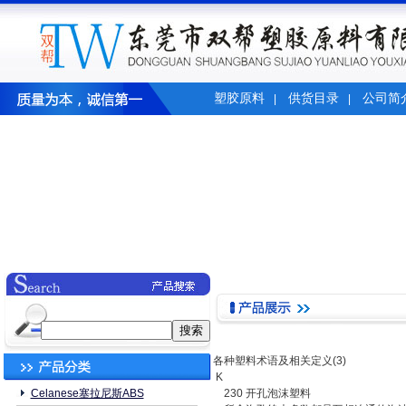
塑胶原料
供货目录
公司简
|
|
各种塑料术语及相关定义(3)
K
Celanese塞拉尼斯ABS
230 开孔泡沫塑料