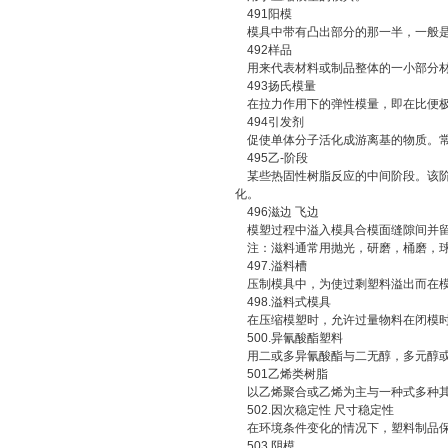
491阳模
模具中带有凸出部分的那一半，一般是
492样品
用来代表材料或制品整体的一小部分
493扬氏模量
在拉力作用下的弹性模量，即在比便极限
494引发剂
促使单体分子活化成游离基的物质。常
495乙-阶段
某些热固性树脂反应的中间阶段。该阶
化。
496滋边 飞边
模塑过程中溢入模具合模面缝隙间并留
注：滋料通常用抛光，研磨，桶磨，球
497.溢料槽
压制模具中，为使过剩塑料溢出而在模
498.溢料式模具
在压缩模塑时，允许过量物料在闭模时
500.异氰酸酯塑料
用二或多异氰酸酯与二无醇，多元醇或
501乙烯类树脂
以乙烯聚合或乙烯为主与一种式多种其
502.因次稳定性 尺寸稳定性
在环境条件变化的情况下，塑料制品保
503.阴模