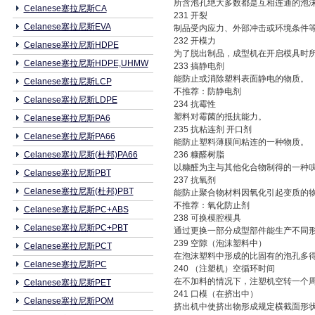
所含泡孔绝大多数都是互相连通的泡
Celanese塞拉尼斯CA
231 开裂
Celanese塞拉尼斯EVA
制品受内应力、外部冲击或环境条件等
232 开模力
Celanese塞拉尼斯HDPE
为了脱出制品，成型机在开启模具时
Celanese塞拉尼斯HDPE,UHMW
233 搞静电剂
能防止或消除塑料表面静电的物质。
Celanese塞拉尼斯LCP
不推荐：防静电剂
Celanese塞拉尼斯LDPE
234 抗霉性
塑料对霉菌的抵抗能力。
Celanese塞拉尼斯PA6
235 抗粘连剂 开口剂
Celanese塞拉尼斯PA66
能防止塑料薄膜间粘连的一种物质。
Celanese塞拉尼斯(杜邦)PA66
236 糠醛树脂
以糠醛为主与其他化合物制得的一种
Celanese塞拉尼斯PBT
237 抗氧剂
Celanese塞拉尼斯(杜邦)PBT
能防止聚合物材料因氧化引起变质的
不推荐：氧化防止剂
Celanese塞拉尼斯PC+ABS
238 可换模腔模具
Celanese塞拉尼斯PC+PBT
通过更换一部分成型部件能生产不同形
239 空隙（泡沫塑料中）
Celanese塞拉尼斯PCT
在泡沫塑料中形成的比固有的泡孔多得
Celanese塞拉尼斯PC
240 （注塑机）空循环时间
在不加料的情况下，注塑机空转一个周
Celanese塞拉尼斯PET
241 口模（在挤出中）
Celanese塞拉尼斯POM
挤出机中使挤出物形成规定横截面形