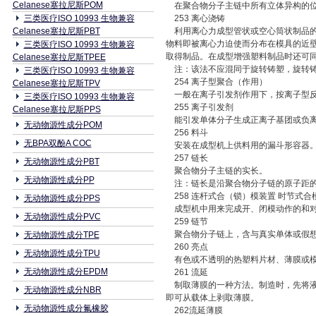
Celanese塞拉尼斯POM
在聚合物分子主链中所有立体异构的位
三类医疗ISO 10993 生物兼容
253 离心浇铸
Celanese塞拉尼斯PBT
利用离心力成型管状或空心筒状制品的
物料即被离心力迫使而分布在模具的近
三类医疗ISO 10993 生物兼容
取得制品。在成型增强塑料制品时还可
Celanese塞拉尼斯TPEE
注：该法不应混同于旋转铸塑，旋转铸
三类医疗ISO 10993 生物兼容
254 离子型聚合（作用）
Celanese塞拉尼斯TPV
一般在离子引发剂作用下，按离子型反
三类医疗ISO 10993 生物兼容
255 离子引发剂
Celanese塞拉尼斯PPS
能引发单体分子生成正离子基团或负离
无动物源性成分POM
256 料斗
无BPA双酚A COC
安装在成型机上供料用的漏斗形容器
257 链长
无动物源性成分PBT
聚合物分子主链的实长。
无动物源性成分PP
注：链长是沿聚合物分子链的原子距的
258 连杆式合（锁）模装置 时节式合
无动物源性成分PPS
成型机中用来完成开、闭模动作的和对
无动物源性成分PVC
259 链节
聚合物分子链上，含与真实单体或假想
无动物源性成分TPE
260 亮点
无动物源性成分TPU
有色或不透明的热塑料片材、薄膜或模
无动物源性成分EPDM
261 流延
制取薄膜的一种方法。制造时，先将液
无动物源性成分NBR
即可从载体上剥取薄膜。
无动物源性成分氟橡胶
262流延薄膜