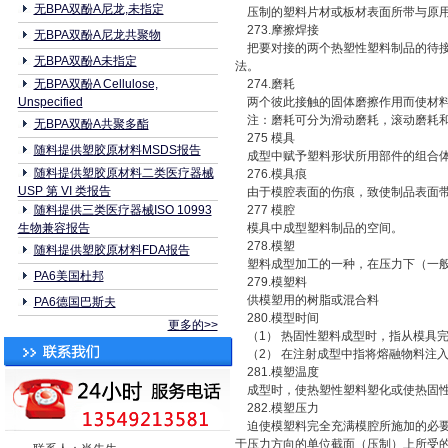
无BPA双酚A尼龙,未指定
压制的塑料片材或板材表面所带与原用
273.摩擦焊接
无BPA双酚A尼龙共聚物
把要对接的两个热塑性塑料制品的待接
无BPA双酚A未指定
法。
无BPA双酚A Cellulose,
274.磨耗
Unspecified
两个彼此接触的固体磨擦作用而使材料
注：磨耗可分为滑动磨耗，滚动磨耗和
无BPA双酚A共聚多酯
275 模具
随料提供塑胶原材料MSDS报告
成型中赋予塑料形状所用部件的组合
随料提供塑胶原材料二类医疗器械
276.模具痕
USP 第 VI 类报告
由于模腔表面的伤痕，致使制品表面带
随料提供三类医疗器械ISO 10993
277 模腔
生物兼容报告
模具中成型塑料制品的空间。
278.模塑
随料提供塑胶原材料FDA报告
塑料成型加工的一种，在压力下（一般
PA6美国杜邦
279.模塑料
供模塑用的树脂或混合料
PA6德国巴斯夫
280.模型时间
更多的>>
（1） 热固性塑料成型时，指从模具
（2） 在注射成型中指将熔融物料注
281.模塑温度
成型时，使热塑性塑料塑化或使热固性
282.模塑压力
迫使模塑料完全充满模腔所施加的必要
于压力方向的单位截面（压制）上所受的力