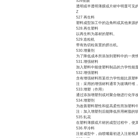
526鱼眼
透明或半透明薄膜或片材中明显可见的
Z
527 再生料
塑料成型加工中的边角料或其他来源的
528.再生塑料
以再生料为基材的塑料。
529.造粒机
带有热切粒装置的挤出机。
530.增量剂
为了降低成本所添加到塑料中的一类
531.增强材料
加入塑料中能使塑料制品的力学性能显
532.增强塑料
含有增强材料而某些力学性能比原塑料
注：采用的增强材料通常为玻璃纤维，
533.增塑（作用）
通过添加增塑剂或对聚合物进行化学改
534.增塑剂
为改善塑料塑性和提高柔性而加塑料中
注：加入增塑剂后能降低所用树脂的软
535.轧花
在塑料薄膜或片材的成型过程中，使其
536.早冷料
注射成型中，由喷嘴最初进入注射模具