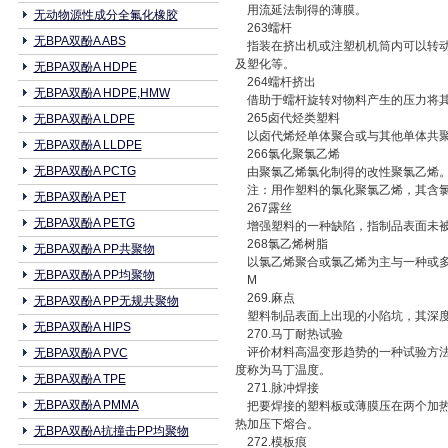
用流延法制得的薄膜。
无动物源性成分全氟化橡胶
263蠕杆
无BPA双酚A ABS
指装在挤出机或注塑机机筒内可以转动
及塑化等。
无BPA双酚A HDPE
264蠕杆挤出
无BPA双酚A HDPE,HMW
借助于蠕杆旋转对物料产生的压力将其
265卤代烃类塑料
无BPA双酚A LDPE
以卤代烯烃单体聚合或与其他单体共聚
无BPA双酚A LLDPE
266氯化聚氯乙烯
无BPA双酚A PCTG
由聚氯乙烯氯化制得的改性聚氯乙烯
注：用作塑料的氯化聚氯乙烯，其含氯量一般
无BPA双酚A PET
267露丝
无BPA双酚A PETG
增强塑料的一种缺陷，指制品表面未被
268氯乙烯树脂
无BPA双酚A PP共聚物
以氯乙烯聚合或氯乙烯为主与一种或多
无BPA双酚A PP均聚物
M
269.麻点
无BPA双酚A PP无规共聚物
塑料制品表面上出现的小陷坑，其深度
无BPA双酚A HIPS
270.马丁耐热试验
评价材料高温变形趋势的一种试验方法
无BPA双酚A PVC
度称为马丁温度。
无BPA双酚A TPE
271.脉冲焊接
无BPA双酚A PMMA
把要焊接的塑料板或薄膜压在两个加热
热加压下熔合。
无BPA双酚A抗撞击PP均聚物
272.模板痕