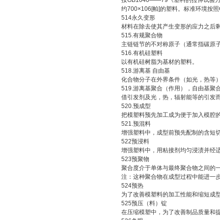
按GB1040——79《塑料的拉伸试验
约700×106[帕]的塑料。标准环境按
514永久变形
材料在除去使其产生变形的应力之后剩
515.有规聚合物
主链链节的不对称原子（通常指碳原子
516.有机硅塑料
以有机硅树脂为基材的塑料。
518.游离基 自由基
化合物分子在外界条件（如光，热等）
519.游离基聚合（作用），自由基聚
借引发剂及光，热，辐射能等的引发而
520.预成型
把模塑料预先加工成为便于加入模腔的
521.预混料
增强塑料中，成型前预先配制的含短切
522预浸料
增强塑料中，用粘接剂均匀浸渍并经适
523预聚物
聚合度介于单体与最终聚合物之间的一
注：这种聚合物在成型过程中能进一
524预热
为了改善模塑料的加工性能和缩短成型
525预压（料）锭
在压缩模塑中，为了改善制品质量和提