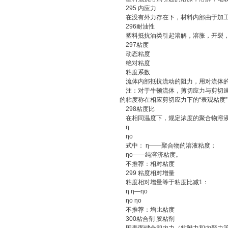
295 内应力
在没有外力存在下，材料内部由于加工
296耐油性
塑料抵抗油类引起溶解，溶胀，开裂，
297粘度
动态粘度
绝对粘度
粘度系数
流体内部抵抗流动的阻力，用对流体的
注：对于牛顿流体，剪切应力与剪切速
的粘度称在相应剪切应力下的“表观粘度
298粘度比
在相同温度下，规定浓度的聚合物溶液
η
ηo
式中： η——聚合物的溶液粘度；
ηo——纯溶济粘度。
不推荐：相对粘度
299 粘度相对增量
粘度相对增量等于粘度比减1：
η η—ηo
ηo ηo
不推荐：增比粘度
300粘合剂 胶粘剂