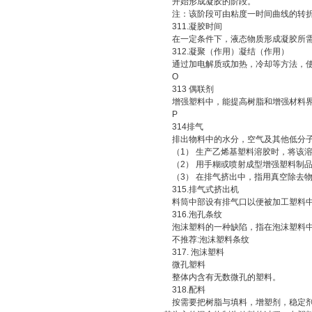
开始形成凝胶的阶段。
注：该阶段可由粘度一时间曲线的转
311.凝胶时间
在一定条件下，液态物质形成凝胶所
312.凝聚（作用）凝结（作用）
通过加电解质或加热，冷却等方法，使
O
313 偶联剂
增强塑料中，能提高树脂和增强材料界
P
314排气
排出物料中的水分，空气及其他低分子
（1） 生产乙烯基塑料溶胶时，将该
（2） 用手糊或喷射成型增强塑料制
（3） 在排气挤出中，指用真空除去
315.排气式挤出机
料筒中部设有排气口以便被加工塑料中
316.泡孔条纹
泡沫塑料的一种缺陷，指在泡沫塑料中
不推荐:泡沫塑料条纹
317. 泡沫塑料
微孔塑料
整体内含有无数微孔的塑料。
318.配料
按需要把树脂与填料，增塑剂，稳定剂