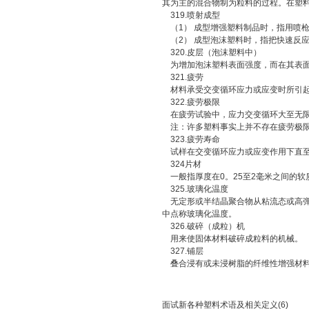
其为主的混合物制为粒料的过程。在塑
319.喷射成型
（1） 成型增强塑料制品时，指用喷
（2） 成型泡沫塑料时，指把快速反
320.皮层（泡沫塑料中）
为增加泡沫塑料表面强度，而在其表面
321.疲劳
材料承受交变循环应力或应变时所引起
322.疲劳极限
在疲劳试验中，应力交变循环大至无限
注：许多塑料事实上并不存在疲劳极限，
323.疲劳寿命
试样在交变循环应力或应变作用下直至
324片材
一般指厚度在0。25至2毫米之间的软
325.玻璃化温度
无定形或半结晶聚合物从粘流态或高弹
中点称玻璃化温度。
326.破碎（成粒）机
用来使固体材料破碎成粒料的机械。
327.铺层
叠合浸有或未浸树脂的纤维性增强材料
面试新各种塑料术语及相关定义(6)