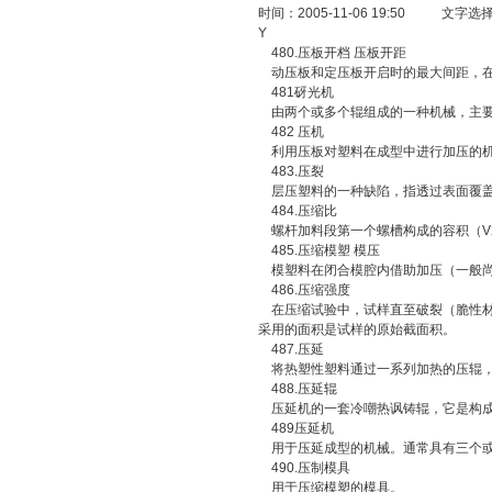
时间：2005-11-06 19:50 文字选
Y
480.压板开档 压板开距
动压板和定压板开启时的最大间距，在
481砑光机
由两个或多个辊组成的一种机械，主要
482 压机
利用压板对塑料在成型中进行加压的
483.压裂
层压塑料的一种缺陷，指透过表面覆盖
484.压缩比
螺杆加料段第一个螺槽构成的容积（V2
485.压缩模塑 模压
模塑料在闭合模腔内借助加压（一般尚
486.压缩强度
在压缩试验中，试样直至破裂（脆性材料
采用的面积是试样的原始截面积。
487.压延
将热塑性塑料通过一系列加热的压辊，
488.压延辊
压延机的一套冷嘲热讽铸辊，它是构成
489压延机
用于压延成型的机械。通常具有三个
490.压制模具
用于压缩模塑的模具。