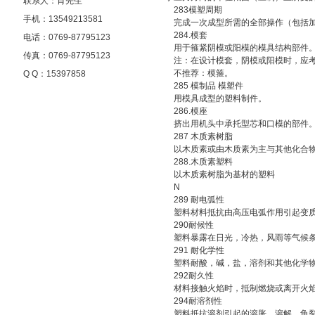
联系人：肖先生
283模塑周期
手机：13549213581
完成一次成型所需的全部操作（包括加
284.模套
电话：0769-87795123
用于箍紧阴模或阳模的模具结构部件
传真：0769-87795123
注：在设计模套，阴模或阳模时，应考
不推荐：模箍。
Q Q：15397858
285 模制品 模塑件
用模具成型的塑料制件。
286.模座
挤出用机头中承托型芯和口模的部件
287 木质素树脂
以木质素或由木质素为主与其他化合物
288.木质素塑料
以木质素树脂为基材的塑料
N
289 耐电弧性
塑料材料抵抗由高压电弧作用引起变质
290耐候性
塑料暴露在日光，冷热，风雨等气候条
291 耐化学性
塑料耐酸，碱，盐，溶剂和其他化学
292耐久性
材料接触火焰时，抵制燃烧或离开火焰
294耐溶剂性
塑料抵抗溶剂引起的溶胀，溶解，龟裂