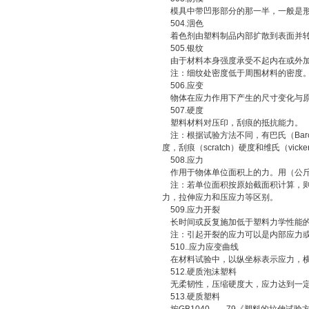
模具中带凹形部分的那一半，一般是形
504.洇色
着色剂由塑料制品内部扩散到表面并转
505.银纹
由于材料本身强度承受不起内在或外加
注：细纹处密度低于周围材料的密度
506.应变
物体在应力作用下产生的尺寸变化与原
507.硬度
塑料材料对压印，刮痕的抵抗能力。
注：根据试验方法不同，有巴氏（Barcol
度，刮痕（scratch）硬度和维氏（vick
508.应力
作用于物体单位面积上的力。用（公斤力
注：若单位面积按原始截面积计算，则
力，拉伸应力和压应力等区别。
509.应力开裂
长时间或反复施加低于塑料力学性能的
注：引起开裂的应力可以是内部应力或
510..应力应变曲线
在材料试验中，以纵坐标表示应力，横
512.硬质泡沫塑料
无柔韧性，压缩硬度大，应力达到一定
513.硬质塑料