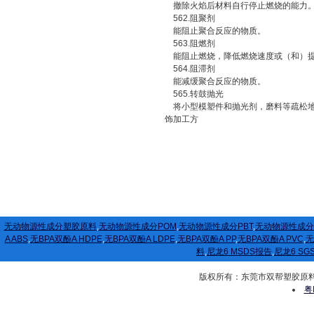
撤除火焰后材料自行停止燃烧的能力
562.阻聚剂
能阻止聚合反应的物质。
563.阻燃剂
能阻止燃烧，降低燃烧速度或（和）提
564.阻滞剂
能减缓聚合反应的物质。
565.转鼓抛光
将小型模塑件和抛光剂，磨料等疏松地
饰加工方
无动物源性成分塑胶原料
,
无动物源性成分POM
,
无动物源性成分PBT
,
无动物源性成分
A ABS
,
无BPA双酚A HDPE
,
无BPA双酚A LDPE
,
无BPA双酚A PP
,
无BPA双酚A PVC
,
无
料
,
尼龙6 MSDS报告
,
尼龙6 SG
版权所有：东莞市双帮塑胶原料有限公司
粤