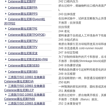
Celanese塞拉尼斯PP
242 口模内压力
挤出过程中，熔融物料在口模内表面
Celanese塞拉尼斯PPA
L
Celanese塞拉尼斯PPS
243 拉伸强度
在拉伸试验中，试样直至断裂为止所受的
Celanese塞拉尼斯(Dupont杜
不推荐：抗张强度
邦)TPEE
抗拉强度
Celanese塞拉尼斯TPE
244 老化
Celanese塞拉尼斯TPO(POE)
塑料暴露于自然或人工环境条件下性能
245 冷辊式挤出
Celanese塞拉尼斯TPU
将挤出薄膜引至冷却辊而使其冷却和改
Celanese塞拉尼斯TPV
246 冷流道模具 cold-runner mould
247 冷却定型模
Celanese塞拉尼斯尼龙
为了控制特殊制件的尺寸和形状，在冷
Celanese塞拉尼斯尼龙66+PA6
不推荐：防缩模(Shrinkage block)或防
248 冷热骤变试验
Celanese塞拉尼斯SEBS
考察由急热骤冷引起材料性能变化的
Celanese塞拉尼斯SBS
249 冷压模塑
三类医疗ISO 10993 生物兼容
是压缩模塑的一种。和普通压缩模塑不
Celanese塞拉尼斯EVA
250 粒料
三类医疗ISO 10993 生物兼容
一种预测的密实的球形、圆柱形或其他
Celanese塞拉尼斯LCP
251 离模膨胀
三类医疗ISO 10993 生物兼容
在挤出过程中，挤出物离开模后，其横
Celanese塞拉尼斯PA66
不推荐：巴勒斯（Barus）效应。
三类医疗ISO 10993 生物兼容
252 立体重复链节