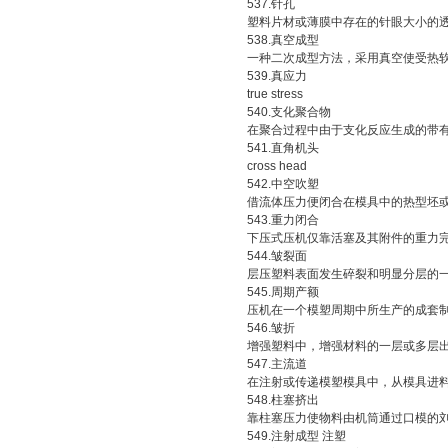
537.针孔
塑料片材或薄膜中存在的针眼大小的
538.真空成型
一种二次成型方法，采用真空使受热软
539.真应力
true stress
540.支化聚合物
在聚合过程中由于支化反应生成的带有
541.直角机头
cross head
542.中空吹塑
借流体压力便闭合在模具中的热型坯或
543.重力闭合
下压式压机仅靠活塞及其附件的重力完
544.皱裂面
层压塑料表面发生碎裂和明显分层的
545.周期产额
压机在一个模塑周期中所生产的成套
546.皱折
增强塑料中，增强材料的一层或多层出
547.主流道
在注射或传递模塑模具中，从模具进料
548.柱塞挤出
靠柱塞压力使物料由机筒通过口模的
549.注射成型 注塑