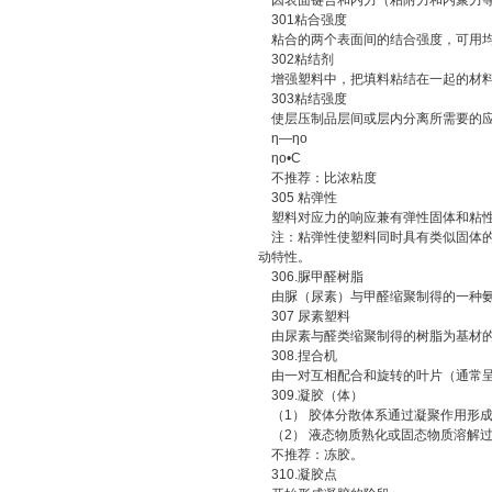
因表面键合和内力（粘附力和内聚力等
301粘合强度
粘合的两个表面间的结合强度，可用均
302粘结剂
增强塑料中，把填料粘结在一起的材
303粘结强度
使层压制品层间或层内分离所需要的应力
η—ηo
ηo•C
不推荐：比浓粘度
305 粘弹性
塑料对应力的响应兼有弹性固体和粘性
注：粘弹性使塑料同时具有类似固体的
动特性。
306.脲甲醛树脂
由脲（尿素）与甲醛缩聚制得的一种
307 尿素塑料
由尿素与醛类缩聚制得的树脂为基材
308.捏合机
由一对互相配合和旋转的叶片（通常呈
309.凝胶（体）
（1） 胶体分散体系通过凝聚作用形
（2） 液态物质熟化或固态物质溶解
不推荐：冻胶。
310.凝胶点