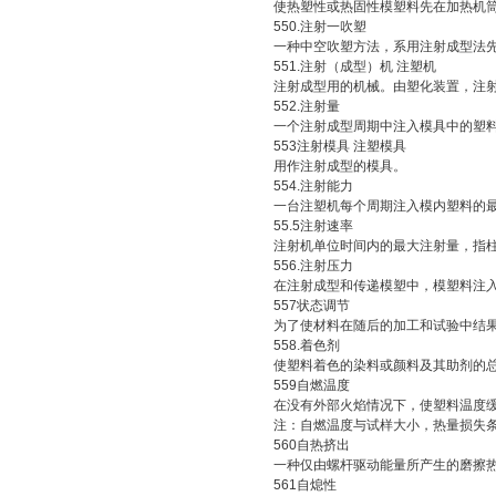
使热塑性或热固性模塑料先在加热机筒
550.注射一吹塑
一种中空吹塑方法，系用注射成型法先
551.注射（成型）机 注塑机
注射成型用的机械。由塑化装置，注射
552.注射量
一个注射成型周期中注入模具中的塑
553注射模具 注塑模具
用作注射成型的模具。
554.注射能力
一台注塑机每个周期注入模内塑料的最
55.5注射速率
注射机单位时间内的最大注射量，指柱塞
556.注射压力
在注射成型和传递模塑中，模塑料注入模
557状态调节
为了使材料在随后的加工和试验中结果
558.着色剂
使塑料着色的染料或颜料及其助剂的
559自燃温度
在没有外部火焰情况下，使塑料温度缓
注：自燃温度与试样大小，热量损失条
560自热挤出
一种仅由螺杆驱动能量所产生的磨擦热
561自熄性