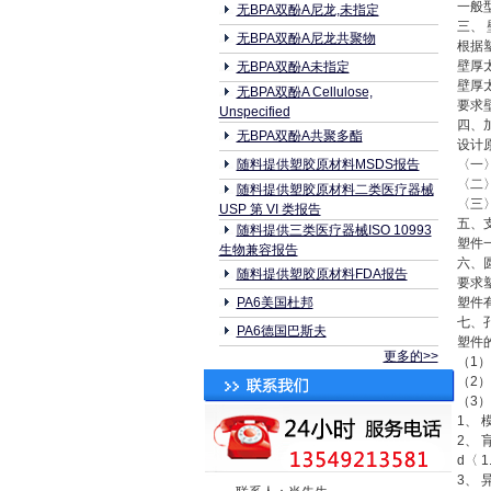
一般
无BPA双酚A尼龙,未指定
三、 
无BPA双酚A尼龙共聚物
根据
壁厚
无BPA双酚A未指定
壁厚
无BPA双酚A Cellulose,
要求
Unspecified
四、
无BPA双酚A共聚多酯
设计
随料提供塑胶原材料MSDS报告
〈一
〈二
随料提供塑胶原材料二类医疗器械
〈三
USP 第 VI 类报告
五、
随料提供三类医疗器械ISO 10993
塑件
生物兼容报告
六、
随料提供塑胶原材料FDA报告
要求
PA6美国杜邦
塑件
七、
PA6德国巴斯夫
塑件
更多的>>
（1
（2
（3
1、
2、 
d〈 1
3、