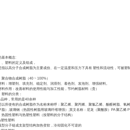
的基本概念:
〉、塑料的定义及组成，
是指以高分子合成树脂为主要成份、在一定温度和压力下具有 塑性和流动性，可被塑
聚合物合成树脂（40 ~ 100%）
材料：增塑剂、填充剂、稳定剂、润滑剂、着色剂、发泡剂、增强材料。
材料作用：改善材料的使用性能与加工性能，节约树脂材料（贵）
〉塑料的分类：
余品种，常用的是40余种
是以所使有的合成树脂作为名称来称呼：聚乙烯、聚丙烯、聚氯乙烯、酚醛树脂、氧树
甲脂）,玻璃钢（热固性树脂用玻璃纤维增强）;英文名称：尼龙（聚酰胺）PA 聚乙烯 P
：热固性塑料与热塑性塑料（按塑料的分子结构）
热塑性塑料
线型分子链成支架型结构加热变软，泠却固化不可逆的