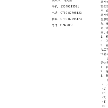
联系人：肖先生
塑件
热塑
手机：13549213581
八、
电话：0769-87795123
塑件
传真：0769-87795123
金属
九、
Q Q：15397858
为了
由于
1、 
2、
3、
加工
注射
一、
是热
1、
2、
3、
二、
〈一
〈1
〈2
〈3〉
〈4
〈5