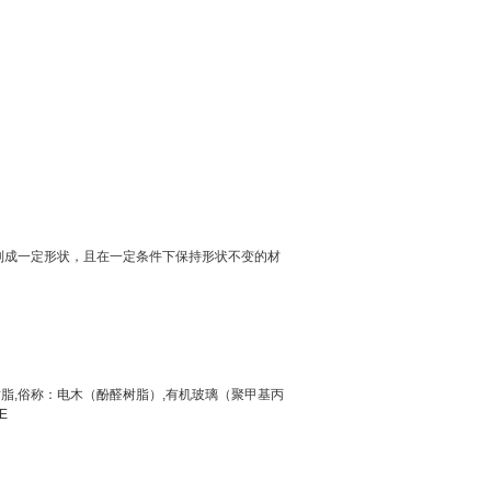
制成一定形状，且在一定条件下保持形状不变的材
脂,俗称：电木（酚醛树脂）,有机玻璃（聚甲基丙
E