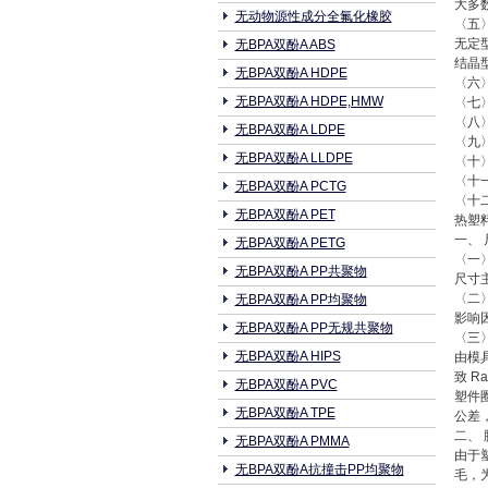
大多
无动物源性成分全氟化橡胶
〈五
无定
无BPA双酚A ABS
结晶
无BPA双酚A HDPE
〈六
无BPA双酚A HDPE,HMW
〈七
〈八
无BPA双酚A LDPE
〈九
无BPA双酚A LLDPE
〈十
〈十
无BPA双酚A PCTG
〈十
无BPA双酚A PET
热塑
一、
无BPA双酚A PETG
〈一
无BPA双酚A PP共聚物
尺寸
〈二
无BPA双酚A PP均聚物
影响
无BPA双酚A PP无规共聚物
〈三
无BPA双酚A HIPS
由模
致 Ra
无BPA双酚A PVC
塑件
无BPA双酚A TPE
公差
二、
无BPA双酚A PMMA
由于
无BPA双酚A抗撞击PP均聚物
毛，