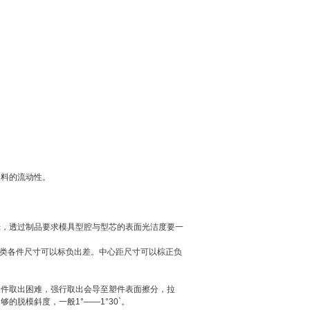
塑料的流动性。
光，透过制品要求模具型腔与型芯的表面光洁度要一
轴类各件尺寸可以标负出差。中心距尺寸可以棕正负
塑件取出困难，强行取出会导至塑件表面擦分，拉
脱模斜度，一般1°——1°30`。