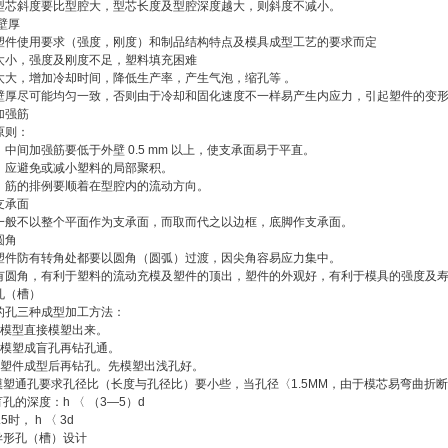
型芯斜度要比型腔大，型芯长度及型腔深度越大，则斜度不减小。
壁厚
塑件使用要求（强度，刚度）和制品结构特点及模具成型工艺的要求而定
太小，强度及刚度不足，塑料填充困难
太大，增加冷却时间，降低生产率，产生气泡，缩孔等 。
壁厚尽可能均匀一致，否则由于冷却和固化速度不一样易产生内应力，引起塑件的变
加强筋
原则：
〉中间加强筋要低于外壁 0.5 mm 以上，使支承面易于平直。
〉应避免或减小塑料的局部聚积。
〉筋的排例要顺着在型腔内的流动方向。
支承面
一般不以整个平面作为支承面，而取而代之以边框，底脚作支承面。
圆角
塑件防有转角处都要以圆角（圆弧）过渡，因尖角容易应力集中。
有圆角，有利于塑料的流动充模及塑件的顶出，塑件的外观好，有利于模具的强度及
孔（槽）
的孔三种成型加工方法：
）模型直接模塑出来。
）模塑成盲孔再钻孔通。
）塑件成型后再钻孔。先模塑出浅孔好。
 模塑通孔要求孔径比（长度与孔径比）要小些，当孔径〈1.5MM，由于模芯易弯曲折
肓孔的深度：h 〈 （3—5）d
.5时， h 〈 3d
 异形孔（槽）设计