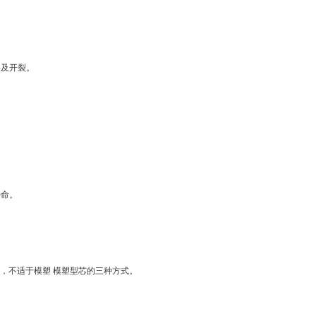
形及开裂。
寿命。
断，不适于模塑 模塑型芯的三种方式。