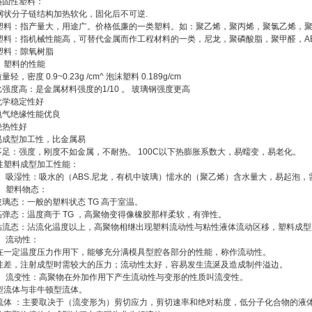
 热固性塑料：
网状分子链结构加热软化，固化后不可逆.
塑料：指产量大，用途广。价格低廉的一类塑料。如：聚乙烯，聚丙烯，聚氯乙烯，聚
塑料：指机械性能高，可替代金属而作工程材料的一类，尼龙，聚磷酸脂，聚甲醛，A
塑料：隙氧树脂
〉塑料的性能
量轻，密度 0.9~0.23g /cm^ 泡沫塑料 0.189g/cm
比强度高：是金属材料强度的1/10 。 玻璃钢强度更高
 化学稳定性好
 电气绝缘性能优良
绝热性好
 易成型加工性，比金属易
 不足：强度，刚度不如金属，不耐热。 100C以下热膨胀系数大，易蠕变，易老化。
性塑料成型加工性能：
〉 吸湿性：吸水的（ABS.尼龙，有机中玻璃）懦水的（聚乙烯）含水量大，易起泡，
〉 塑料物态：
玻璃态：一般的塑料状态 TG 高于室温。
 高弹态：温度商于 TG ，高聚物变得像橡胶那样柔软，有弹性。
 粘流态：沾流化温度以上，高聚物相继出现塑料流动性与粘性液体流动区移，塑料成
〉 流动性：
在一定温度压力作用下，能够充分满模具型腔各部分的性能，称作流动性。
性差，注射成型时需较大的压力；流动性太好，容易发生流涎及造成制件溢边。
〉 流变性：高聚物在外加作用下产生流动性与变形的性质叫流变性。
型流体与非牛顿型流体。
流体 ：主要取决于（流变形为）剪切应力，剪切速率和绝对粘度，低分子化合物的液