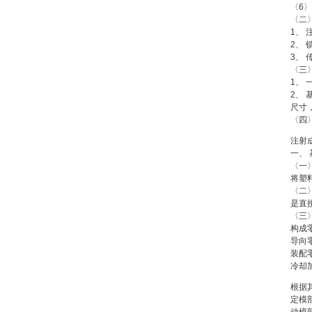
〈6
〈二
1、
2、
3、
〈三
1、 
2、
尺寸
〈四
注射
一、
〈一
将塑
〈二
是直
〈三
构成
导向
装配
冷却
根据
定模