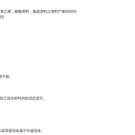
苯乙烯，醛酚塑料，氨基塑料占塑料产量的60%
BS
需干燥。
型加工就在材料的粘流态进引。
体或溶液流体属于牛顿流体。