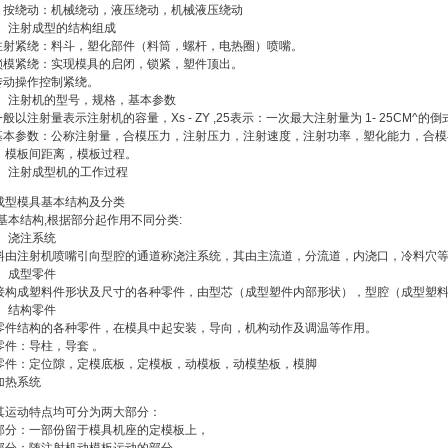
〉 按绕动：机械绕动，液压绕动，机械液压绕动
〉 注射成型的结构组成
 注射紧绕：料斗，塑化部件（料筒，螺杆，电热圈）喷嘴。
 锁模紧绕：实现模具的启闭，锁紧，塑件顶出。
 传动操作控制紧绕。
〉 注射机的型号，规格，基本参数
一般以注射量表示注射机的容量，Xs - ZY ,25表示：一次最大注射量为 1- 25CM^的
 基本参数：公称注射量，合模压力，注射压力，注射速度，注射功率，塑化能力，合
，模板间距离，模板过程。
〉 注射成型机的工作过程
成型模具基本结构及分类
 基本结构,根据部分起作用不同分类:
〉 浇注系统
料由注射机喷嘴引向型腔的通道称浇注系统，其由主流道，分流道，内浇口，冷料穴
〉 成型零件
接构成塑料件形状及尺寸的各种零件，由型芯（成型塑件内部形状），型腔（成型塑
〉 结构零件
零件结构的各种零件，在模具中起安装，导向，机构动作及调温等作用。
零件：导柱，导套 。
零件：定位隙，定模底板，定模板，动模板，动模垫板，模脚
加热系统
其运动特点均可分为两大部分：
部分：一部份留于模具机座的定模板上，