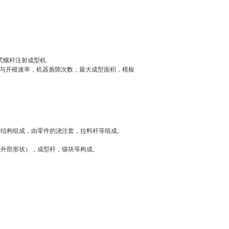
倒式螺杆注射成型机.
模与开模速率，机器盾隙次数，最大成型面积，模板
等结构组成，由零件的浇注套，拉料杆等组成。
料外部形状），成型杆，镶块等构成。