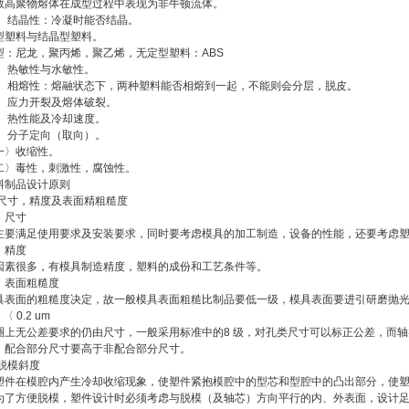
数高聚物熔体在成型过程中表现为非牛顿流体。
〉 结晶性：冷凝时能否结晶。
型塑料与结晶型塑料。
型：尼龙，聚丙烯，聚乙烯，无定型塑料：ABS
〉 热敏性与水敏性。
〉 相熔性：熔融状态下，两种塑料能否相熔到一起，不能则会分层，脱皮。
〉 应力开裂及熔体破裂。
〉 热性能及冷却速度。
〉 分子定向（取向）。
一〉收缩性。
二〉毒性，刺激性，腐蚀性。
料制品设计原则
 尺寸，精度及表面精粗糙度
〉尺寸
主要满足使用要求及安装要求，同时要考虑模具的加工制造，设备的性能，还要考虑
〉精度
因素很多，有模具制造精度，塑料的成份和工艺条件等。
〉表面粗糙度
具表面的粗糙度决定，故一般模具表面粗糙比制品要低一级，模具表面要进引研磨抛
 〈 0.2 um
圈上无公差要求的仍由尺寸，一般采用标准中的8 级，对孔类尺寸可以标正公差，而
，配合部分尺寸要高于非配合部分尺寸。
 脱模斜度
塑件在模腔内产生冷却收缩现象，使塑件紧抱模腔中的型芯和型腔中的凸出部分，使
为了方便脱模，塑件设计时必须考虑与脱模（及轴芯）方向平行的内、外表面，设计足够的