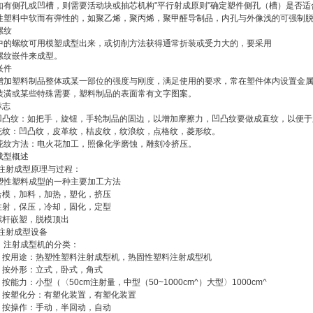
如有侧孔或凹槽，则需要活动块或抽芯机构"平行射成原则"确定塑件侧孔（槽）是否适
性塑料中软而有弹性的，如聚乙烯，聚丙烯，聚甲醛导制品，内孔与外像浅的可强制
螺纹
中的螺纹可用模塑成型出来，或切削方法获得通常折装或受力大的，要采用
螺纹嵌件来成型。
嵌件
增加塑料制品整体或某一部位的强度与刚度，满足使用的要求，常在塑件体内设置金
装潢或某些特殊需要，塑料制品的表面常有文字图案。
标志
 凹凸纹：如把手，旋钮，手轮制品的固边，以增加摩擦力，凹凸纹要做成直纹，以便于
 花纹：凹凸纹，皮革纹，桔皮纹，纹浪纹，点格纹，菱形纹。
花纹方法：电火花加工，照像化学磨蚀，雕刻冷挤压。
成型概述
 注射成型原理与过程：
塑性塑料成型的一种主要加工方法
 合模，加料，加热，塑化，挤压
 注射，保压，冷却，固化，定型
 螺杆嵌塑，脱模顶出
 注射成型设备
〉注射成型机的分类：
〉 按用途：热塑性塑料注射成型机，热固性塑料注射成型机
〉 按外形：立式，卧式，角式
 按能力：小型（〈50cm注射量，中型（50~1000cm^）大型〉1000cm^
〉 按塑化分：有塑化装置，有塑化装置
〉 按操作：手动，半回动，自动