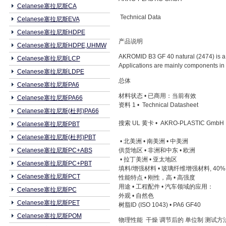
Celanese塞拉尼斯CA
Technical Data
Celanese塞拉尼斯EVA
Celanese塞拉尼斯HDPE
产品说明
Celanese塞拉尼斯HDPE,UHMW
AKROMID B3 GF 40 natural (2474) is a 40
Celanese塞拉尼斯LCP
Applications are mainly components in
Celanese塞拉尼斯LDPE
总体
Celanese塞拉尼斯PA6
材料状态 • 已商用：当前有效
Celanese塞拉尼斯PA66
资料 1 • Technical Datasheet
Celanese塞拉尼斯(杜邦)PA66
搜索 UL 黄卡 • AKRO-PLASTIC GmbH
Celanese塞拉尼斯PBT
Celanese塞拉尼斯(杜邦)PBT
• 北美洲 • 南美洲 • 中美洲
Celanese塞拉尼斯PC+ABS
供货地区 • 非洲和中东 • 欧洲
• 拉丁美洲 • 亚太地区
Celanese塞拉尼斯PC+PBT
填料/增强材料 • 玻璃纤维增强材料, 4
Celanese塞拉尼斯PCT
性能特点 • 刚性，高 • 高强度
用途 • 工程配件 • 汽车领域的应用：
Celanese塞拉尼斯PC
外观 • 自然色
Celanese塞拉尼斯PET
树脂ID (ISO 1043) • PA6 GF40
Celanese塞拉尼斯POM
物理性能 干燥 调节后的 单位制 测试方