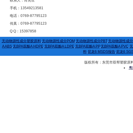
联系人：肖先生
手机：13549213581
电话：0769-87795123
传真：0769-87795123
Q Q：15397858
无动物源性成分塑胶原料
,
无动物源性成分POM
,
无动物源性成分PBT
,
无动物源性成分
A ABS
,
无BPA双酚A HDPE
,
无BPA双酚A LDPE
,
无BPA双酚A PP
,
无BPA双酚A PVC
,
无
料
,
尼龙6 MSDS报告
,
尼龙6 SG
版权所有：东莞市双帮塑胶原料有限公司
粤