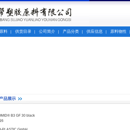
原料
供货目录
公司简介
产品分类
供应信息
原料物性
|
|
|
|
|
MID® B3 GF 30 black
胺6
O-PLASTIC GmbH