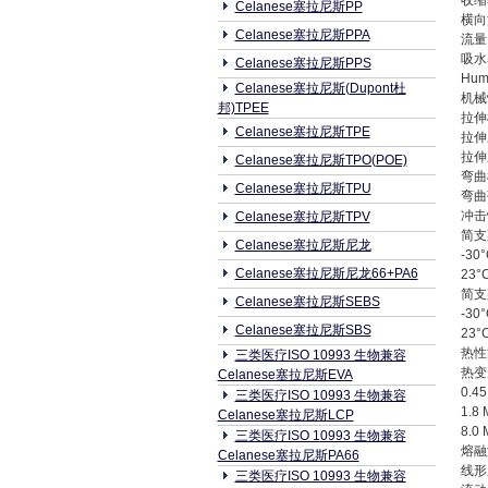
收缩率
Celanese塞拉尼斯PP
横向流
Celanese塞拉尼斯PPA
流量 
吸水率 
Celanese塞拉尼斯PPS
Humid
Celanese塞拉尼斯(Dupont杜
机械
邦)TPEE
拉伸模量
Celanese塞拉尼斯TPE
拉伸应力
拉伸应变
Celanese塞拉尼斯TPO(POE)
弯曲模量
Celanese塞拉尼斯TPU
弯曲强度
冲击
Celanese塞拉尼斯TPV
简支梁
Celanese塞拉尼斯尼龙
-30°
Celanese塞拉尼斯尼龙66+PA6
23°C
简支梁
Celanese塞拉尼斯SEBS
-30°
Celanese塞拉尼斯SBS
23°C
热性
三类医疗ISO 10993 生物兼容
热
Celanese塞拉尼斯EVA
0.45
三类医疗ISO 10993 生物兼容
1.8 
Celanese塞拉尼斯LCP
8.0 
三类医疗ISO 10993 生物兼容
熔融温度
Celanese塞拉尼斯PA66
线形膨
三类医疗ISO 10993 生物兼容