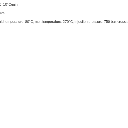
, 10°C/min
 mm
ld temperature: 80°C, melt temperature: 270°C, injection pressure: 750 bar, cross s