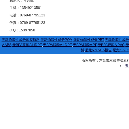
联系人：肖先生
手机：13549213581
电话：0769-87795123
传真：0769-87795123
Q Q：15397858
无动物源性成分塑胶原料
,
无动物源性成分POM
,
无动物源性成分PBT
,
无动物源性成分
A ABS
,
无BPA双酚A HDPE
,
无BPA双酚A LDPE
,
无BPA双酚A PP
,
无BPA双酚A PVC
,
无
料
,
尼龙6 MSDS报告
,
尼龙6 SG
版权所有：东莞市双帮塑胶原料有限公司
粤