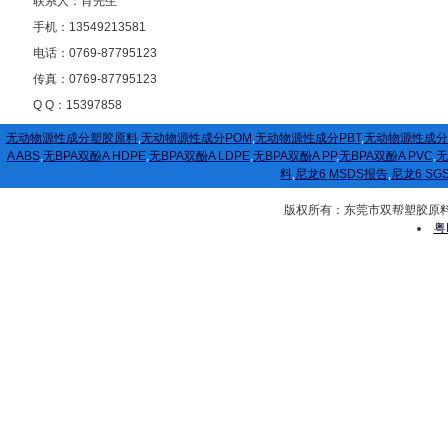
联系人：肖先生
手机：13549213581
电话：0769-87795123
传真：0769-87795123
Q Q：15397858
无动物源性成分塑胶原料
,
无动物源性成分POM
,
无动物源性成分PBT
,
无动物源性成分
A ABS
,
无BPA双酚A HDPE
,
无BPA双酚A LDPE
,
无BPA双酚A PP
,
无BPA双酚A PVC
,
无
料
,
尼龙6 MSDS报告
,
尼龙6 SG
版权所有：东莞市双帮塑胶原料有限公司
粤