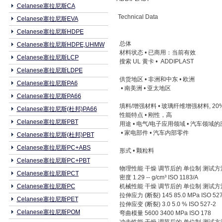
Celanese塞拉尼斯CA
Technical Data
Celanese塞拉尼斯EVA
Celanese塞拉尼斯HDPE
总体
Celanese塞拉尼斯HDPE,UHMW
材料状态 • 已商用：当前有效
Celanese塞拉尼斯LCP
搜索 UL 黄卡 • ADDIPLAST
Celanese塞拉尼斯LDPE
供货地区 • 非洲和中东 • 欧洲
Celanese塞拉尼斯PA6
• 南美洲 • 亚太地区
Celanese塞拉尼斯PA66
填料/增强材料 • 玻璃纤维增强材料, 2
Celanese塞拉尼斯(杜邦)PA66
性能特点 • 刚性，高
Celanese塞拉尼斯PBT
用途 • 电气/电子应用领域 • 汽车领域的
• 家电部件 • 汽车内部零件
Celanese塞拉尼斯(杜邦)PBT
Celanese塞拉尼斯PC+ABS
形式 • 颗粒料
Celanese塞拉尼斯PC+PBT
物理性能 干燥 调节后的 单位制 测试
Celanese塞拉尼斯PCT
密度 1.29 -- g/cm³ ISO 1183/A
Celanese塞拉尼斯PC
机械性能 干燥 调节后的 单位制 测试
拉伸应力 (断裂) 145 85.0 MPa ISO 52
Celanese塞拉尼斯PET
拉伸应变 (断裂) 3.0 5.0 % ISO 527-2
Celanese塞拉尼斯POM
弯曲模量 5600 3400 MPa ISO 178