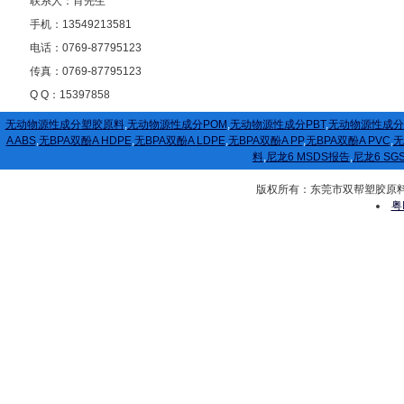
联系人：肖先生
手机：13549213581
电话：0769-87795123
传真：0769-87795123
Q Q：15397858
无动物源性成分塑胶原料
,
无动物源性成分POM
,
无动物源性成分PBT
,
无动物源性成分
A ABS
,
无BPA双酚A HDPE
,
无BPA双酚A LDPE
,
无BPA双酚A PP
,
无BPA双酚A PVC
,
无
料
,
尼龙6 MSDS报告
,
尼龙6 SG
版权所有：东莞市双帮塑胶原料有限公司
粤